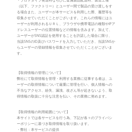
・プロトタイプ発送時ならびに金属製品配送時、製造工場
（以下、ファクトリー）とユーザー間で製品の受け渡しをす
る場合また、ユーザーが本サービスを利用した際、履歴等を
収集させていただくことがございます。これらの情報にはユ
ーザーが利用されるＵＲＬ、ブラウザや携帯電話の種類やIPア
ドレスユーザーの位置情報などの情報を含みます。加えて、
ユーザーがSNS認証を使用することを許諾した場合に限り、
当該SNSのID及びパスワードを入力していただき、当該SNSか
らユーザーの登録情報を収集させていただくことがございま
す。
【取得情報の管理について】
弊社にて取得情報を管理・利用する業務に従事する者は、ユ
ーザーの取得情報について厳重に管理を行い、個人情報への
不当なアクセス、紛失、漏洩、改ざん等が起きないよう、取
得情報の取扱に十分な注意を払い、その業務に努めます。
【取得情報の利用範囲について】
本サイトでは各サービスを行う為、下記が各々のプライバシ
ーポリシーに基づき取得情報を取り扱います。
・弊社：本サービスの提供