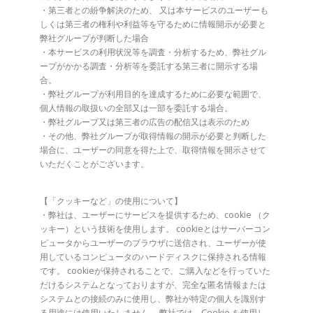
・第三者との紛争解決のため、 又は本サービスのユーザーも
しくは第三者の権利や利益等を守るために情報開示が必要と
弊社グループが判断した場合
・本サービスの利用状況等を調査・分析するため、弊社グル
ープがかかる調査・分析等を委託する第三者に開示する場
合。
・弊社グループが利用目的を達成するために必要な範囲で、
個人情報の取扱いの全部又は一部を委託する場合。
・弊社グループ又は第三者の広告の配信又は表示のため
・その他、弊社グループが取得情報の開示が必要と判断した
場合に、ユーザーの同意を得た上で、取得情報を開示させて
いただくことがございます。
【「クッキーなど」の使用について】
・弊社は、ユーザーにサービスを提供するため、cookie （ク
ッキー）という技術を使用します。 cookieとはサーバーコン
ピュータからユーザーのブラウザに送信され、ユーザーが使
用しているコンピュータのハードディスクに保持される情報
です。 cookieが保持されることで、ご購入などを行っていた
だけるシステムとなっておりますが、完全な匿名情報または
システムとの接続のみに使用し、弊社が特定の個人を識別す
る用途には使用いたしません。 弊社では、Cookie を使用し