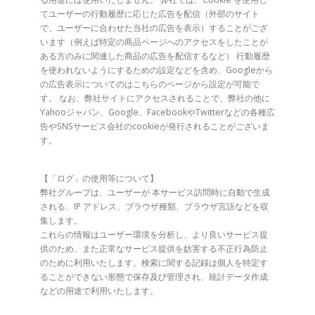
てユーザーの行動履歴に応じた広告を配信（外部のサイト
で、ユーザーに合わせた当社の広告を表示）することがござ
います（例えば特定の商品ページへのアクセスをしたことが
ある方のみに関連した商品の広告を配信するなど） 行動履歴
を使われないようにするための設定などを含め、Googleから
の広告表示についてのはこちらのページから設定が可能で
す。 なお、弊社サイトにアクセスされることで、弊社の他に
Yahooジャパン、Google、FacebookやTwitterなどの各種広
告やSNSサービス会社のcookieが発行されることがございま
す。
【「ログ」の使用等について】
弊社グループは、ユーザーが 本サービス訪問時に自動で生成
される、IP アドレス、ブラウザ種類、ブラウザ言語などを収
集します。
これらの情報はユーザー環境を分析し、より良いサービス提
供のため、また正常なサービス提供を妨害する不正行為防止
のために利用いたします。検索に関する記録は個人を特定す
ることができない形態で保存及び管理され、統計データ作成
などの用途で利用いたします。