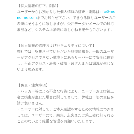
【個人情報の訂正、削除】
ユーザーからお預かりした個人情報の訂正・削除は
info@mo-
no-me.com
までお知らせ下さい。できうる限りユーザーのご
希望にそうように致しますが、受注データやメールでの対応
履歴など、システム上消去に応じかねる場合もございます。
【個人情報の管理およびセキュリティについて】
弊社では、収集させていただいた取得情報を、一般のユーザ
ーがアクセスできない環境下にあるサーバーにて安全に保管
し、不正アクセス・紛失・破壊・改ざんまたは漏洩が生じな
いよう努めます。
【免責・注意事項】
・ハッカー等による不当な行為により、ユーザーおよび第三
者に損害が生じた場合に関してまして、弊社は一切の責任を
請け負いません。
・ユーザーに対して、ご本人確認をするための情報につきま
しては、ユーザーにて、紛失、忘失または第三者に知られる
ことのないよう厳重な管理をお願いいたします。