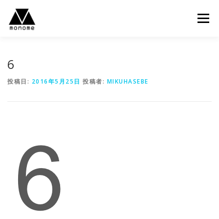
コ
ン
メニュー
テ
ン
ツ
へ
6
ス
キ
投稿日:
2016年5月25日
投稿者:
MIKUHASEBE
ッ
プ