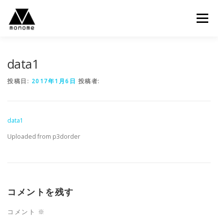
コ
ン
メニュー
テ
ン
ツ
へ
data1
ス
キ
投稿日:
2017年1月6日
投稿者:
ッ
プ
data1
Uploaded from p3dorder
コメントを残す
コメント
※