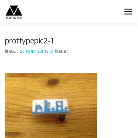
コ
ン
メニュー
テ
ン
ツ
へ
prottypepic2-1
ス
キ
投稿日:
2016年12月13日
投稿者:
ッ
プ