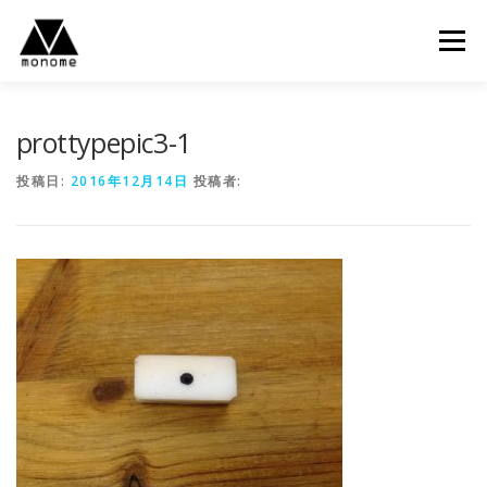
コ
ン
メニュー
テ
ン
ツ
へ
prottypepic3-1
ス
キ
投稿日:
2016年12月14日
投稿者:
ッ
プ